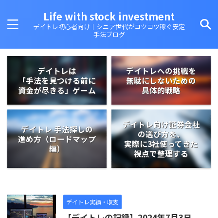
Life with stock investment
デイトレ初心者向け｜シニア世代がコツコツ稼ぐ安定
手法ブログ
デイトレは
デイトレへの挑戦を
「手法を見つける前に
無駄にしないための
資金が尽きる」ゲーム
具体的戦略
デイトレ向け証券会社
デイトレ 手法探しの
の選び方を、
進め方（ロードマップ
実際に3社使ってきた
編）
視点で整理する
デイトレ実績・収支
【デイトレの記録】2024年7月3日