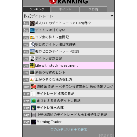
ランキング
ポイント
ブロ画
美人ＯＬのデイトレードで100億稼ぐ
1位
デイトレは甘くない！
2位
コジ虫の株トレ奮闘記
3位
明日のデイトレ注目株銘柄
4位
握力ゼロのデイトレード記録
5位
デイトレ徒然日記
6位
Life with stock investment
7位
逆張り投資のヒント
8位
上がりそうな株の探し方
9位
兜町 放浪記 〜 ベテラン投資家向け 株式情報ブログ
10位
デイトレード 敗者の日記
11位
まりも３５８のデイトレ日誌
12位
デイトレ背水の陣
13位
中途退職組のデイトレード＆株主優待生活日記
14位
Morning Trader
15位
このカテゴリを全て表示
参加する