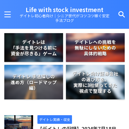
Life with stock investment
デイトレ初心者向け｜シニア世代がコツコツ稼ぐ安定
手法ブログ
デイトレは
デイトレへの挑戦を
「手法を見つける前に
無駄にしないための
資金が尽きる」ゲーム
具体的戦略
デイトレ向け証券会社
デイトレ 手法探しの
の選び方を、
進め方（ロードマップ
実際に3社使ってきた
編）
視点で整理する
デイトレ実績・収支
【デイトレの記録】2024年7月18日