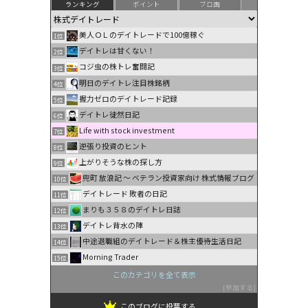
ランキング
ポイント
ブロ画
美人ＯＬのデイトレードで100億稼ぐ
1位
デイトレは甘くない！
2位
コジ虫の株トレ奮闘記
3位
明日のデイトレ注目株銘柄
4位
握力ゼロのデイトレード記録
5位
デイトレ徒然日記
6位
Life with stock investment
7位
逆張り投資のヒント
8位
上がりそうな株の探し方
9位
兜町 放浪記 〜 ベテラン投資家向け 株式情報ブログ
10位
デイトレード 敗者の日記
11位
まりも３５８のデイトレ日誌
12位
デイトレ背水の陣
13位
中途退職組のデイトレード＆株主優待生活日記
14位
Morning Trader
15位
このカテゴリを全て表示
参加する
このブログに投票する