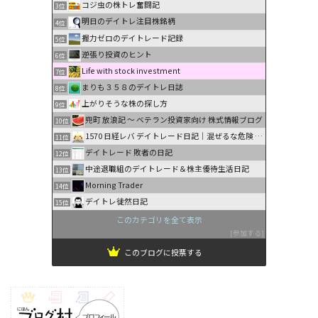
コジ虫の株トレ奮闘記
3位
明日のデイトレ注目株銘柄
4位
握力ゼロのデイトレード記録
5位
逆張り投資のヒント
6位
Life with stock investment
7位
まりも３５８のデイトレ日誌
8位
上がりそうな株の探し方
9位
兜町 放浪記 〜 ベテラン投資家向け 株式情報ブログ
10位
1570 日経レバ デイトレード日記｜混ぜるな危険 …
11位
デイトレード 敗者の日記
12位
中途退職組のデイトレード＆株主優待生活日記
13位
Morning Trader
14位
デイトレ徒然日記
15位
このカテゴリを全て表示
参加する
このブログに投票する