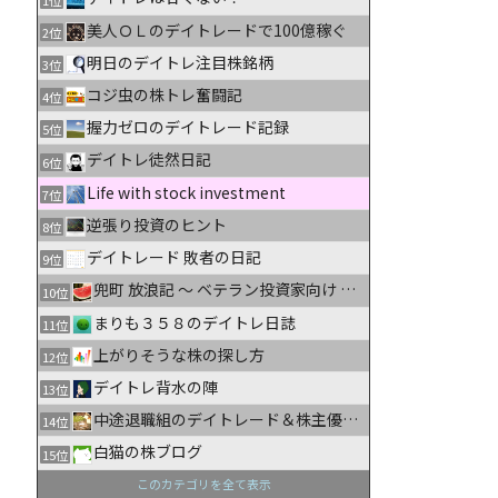
美人ＯＬのデイトレードで100億稼ぐ
2位
明日のデイトレ注目株銘柄
3位
コジ虫の株トレ奮闘記
4位
握力ゼロのデイトレード記録
5位
デイトレ徒然日記
6位
Life with stock investment
7位
逆張り投資のヒント
8位
デイトレード 敗者の日記
9位
兜町 放浪記 〜 ベテラン投資家向け 株式情報ブログ
10位
まりも３５８のデイトレ日誌
11位
上がりそうな株の探し方
12位
デイトレ背水の陣
13位
中途退職組のデイトレード＆株主優待生活日記
14位
白猫の株ブログ
15位
このカテゴリを全て表示