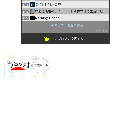
デイトレ背水の陣
13位
中途退職組のデイトレード＆株主優待生活日記
14位
Morning Trader
15位
このカテゴリを全て表示
参加する
このブログに投票する