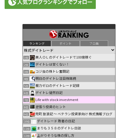
ランキング
ポイント
ブロ画
美人ＯＬのデイトレードで100億稼ぐ
1位
デイトレは甘くない！
2位
コジ虫の株トレ奮闘記
3位
明日のデイトレ注目株銘柄
4位
握力ゼロのデイトレード記録
5位
デイトレ徒然日記
6位
Life with stock investment
7位
逆張り投資のヒント
8位
兜町 放浪記 〜 ベテラン投資家向け 株式情報ブログ
9位
デイトレード 敗者の日記
10位
まりも３５８のデイトレ日誌
11位
上がりそうな株の探し方
12位