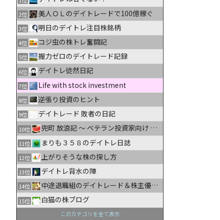
美人ＯＬのデイトレードで100億稼ぐ
2位
明日のデイトレ注目株銘柄
3位
コジ虫の株トレ奮闘記
4位
握力ゼロのデイトレード記録
5位
デイトレ徒然日記
6位
Life with stock investment
7位
逆張り投資のヒント
8位
デイトレード 敗者の日記
9位
兜町 放浪記 〜 ベテラン投資家向け 株式情報ブログ
10位
まりも３５８のデイトレ日誌
11位
上がりそうな株の探し方
12位
デイトレ背水の陣
13位
中途退職組のデイトレード＆株主優待生活日記
14位
白猫の株ブログ
15位
このカテゴリを全て表示