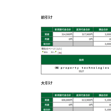
前引け
大引け