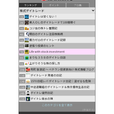
ランキング
ポイント
ブロ画
デイトレは甘くない！
1位
美人ＯＬのデイトレードで100億稼ぐ
2位
コジ虫の株トレ奮闘記
3位
明日のデイトレ注目株銘柄
4位
握力ゼロのデイトレード記録
5位
逆張り投資のヒント
6位
Life with stock investment
7位
まりも３５８のデイトレ日誌
8位
上がりそうな株の探し方
9位
兜町 放浪記 〜 ベテラン投資家向け 株式情報ブログ
10位
デイトレード 敗者の日記
11位
1570 日経レバ デイトレード日記｜混ぜるな危険 …
12位
中途退職組のデイトレード＆株主優待生活日記
13位
デイトレ徒然日記
14位
デイトレ背水の陣
15位
このカテゴリを全て表示
参加する