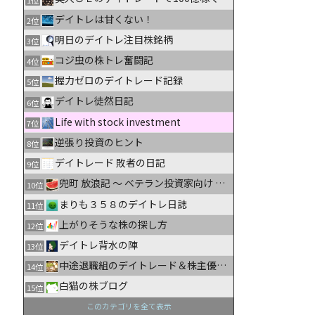
デイトレは甘くない！
2位
明日のデイトレ注目株銘柄
3位
コジ虫の株トレ奮闘記
4位
握力ゼロのデイトレード記録
5位
デイトレ徒然日記
6位
Life with stock investment
7位
逆張り投資のヒント
8位
デイトレード 敗者の日記
9位
兜町 放浪記 〜 ベテラン投資家向け 株式情報ブログ
10位
まりも３５８のデイトレ日誌
11位
上がりそうな株の探し方
12位
デイトレ背水の陣
13位
中途退職組のデイトレード＆株主優待生活日記
14位
白猫の株ブログ
15位
このカテゴリを全て表示