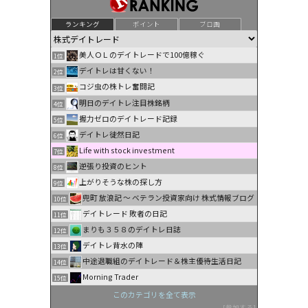
ランキング
ポイント
ブロ画
美人ＯＬのデイトレードで100億稼ぐ
1位
デイトレは甘くない！
2位
コジ虫の株トレ奮闘記
3位
明日のデイトレ注目株銘柄
4位
握力ゼロのデイトレード記録
5位
デイトレ徒然日記
6位
Life with stock investment
7位
逆張り投資のヒント
8位
上がりそうな株の探し方
9位
兜町 放浪記 〜 ベテラン投資家向け 株式情報ブログ
10位
デイトレード 敗者の日記
11位
まりも３５８のデイトレ日誌
12位
デイトレ背水の陣
13位
中途退職組のデイトレード＆株主優待生活日記
14位
Morning Trader
15位
このカテゴリを全て表示
参加する