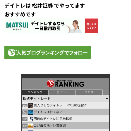
デイトレは 松井証券 でやってます
おすすめです
ランキング
ポイント
ブロ画
美人ＯＬのデイトレードで100億稼ぐ
1位
デイトレは甘くない！
2位
明日のデイトレ注目株銘柄
3位
コジ虫の株トレ奮闘記
4位