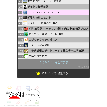
握力ゼロのデイトレード記録
5位
デイトレ徒然日記
6位
Life with stock investment
7位
逆張り投資のヒント
8位
デイトレード 敗者の日記
9位
兜町 放浪記 〜 ベテラン投資家向け 株式情報ブログ
10位
まりも３５８のデイトレ日誌
11位
上がりそうな株の探し方
12位
デイトレ背水の陣
13位
中途退職組のデイトレード＆株主優待生活日記
14位
白猫の株ブログ
15位
このカテゴリを全て表示
参加する
このブログに投票する