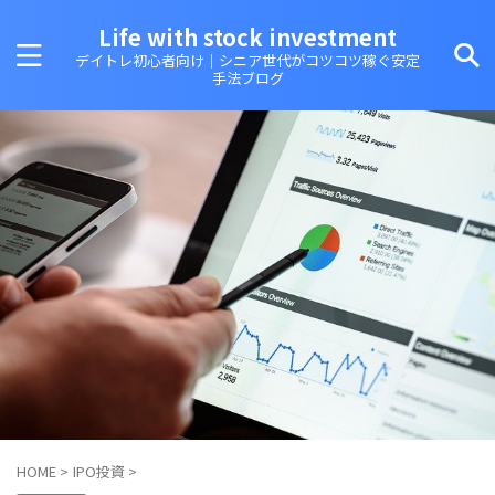
Life with stock investment
デイトレ初心者向け｜シニア世代がコツコツ稼ぐ安定
手法ブログ
HOME
>
IPO投資
>