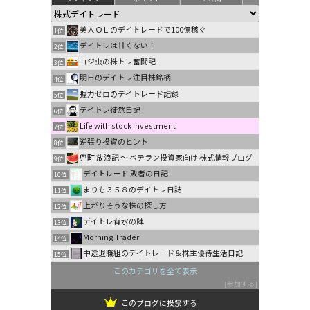
美人ＯＬのデイトレードで100億稼ぐ
1位
デイトレは甘くない！
2位
コジ虫の株トレ奮闘記
3位
明日のデイトレ注目株銘柄
4位
握力ゼロのデイトレード記録
5位
デイトレ徒然日記
6位
Life with stock investment
7位
逆張り投資のヒント
8位
兜町 放浪記 〜 ベテラン投資家向け 株式情報ブログ
9位
デイトレード 敗者の日記
10位
まりも３５８のデイトレ日誌
11位
上がりそうな株の探し方
12位
デイトレ背水の陣
13位
Morning Trader
14位
中途退職組のデイトレード＆株主優待生活日記
15位
このカテゴリを全て表示
参加する
このブログに投票する