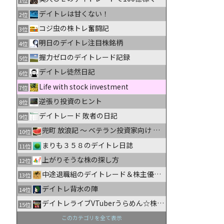
デイトレは甘くない！
2位
コジ虫の株トレ奮闘記
3位
明日のデイトレ注目株銘柄
4位
握力ゼロのデイトレード記録
5位
デイトレ徒然日記
6位
Life with stock investment
7位
逆張り投資のヒント
8位
デイトレード 敗者の日記
9位
兜町 放浪記 〜 ベテラン投資家向け 株式情報ブログ
10位
まりも３５８のデイトレ日誌
11位
上がりそうな株の探し方
12位
中途退職組のデイトレード＆株主優待生活日記
13位
デイトレ背水の陣
14位
デイトレライブVTuberうらめん☆株のザラバどうでSHOW
15位
このカテゴリを全て表示