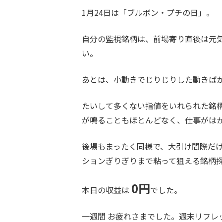
1月24日は「ブルボン・プチの日」。
自分の監視銘柄は、前場寄り直後は元気
い。
あとは、小動きでじりじりした動きば
たいして多くない指値をいれられた銘
が鳴ることもほとんどなく、仕事がは
後場もまったく同様で、大引け間際だ
ションぎりぎりまで粘って狙える銘柄
0円
本日の収益は
でした。
一週間 お疲れさまでした。週末リフレ