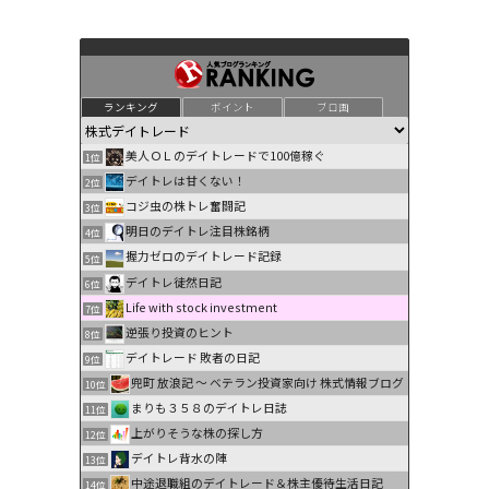
ランキング
ポイント
ブロ画
美人ＯＬのデイトレードで100億稼ぐ
1位
デイトレは甘くない！
2位
コジ虫の株トレ奮闘記
3位
明日のデイトレ注目株銘柄
4位
握力ゼロのデイトレード記録
5位
デイトレ徒然日記
6位
Life with stock investment
7位
逆張り投資のヒント
8位
デイトレード 敗者の日記
9位
兜町 放浪記 〜 ベテラン投資家向け 株式情報ブログ
10位
まりも３５８のデイトレ日誌
11位
上がりそうな株の探し方
12位
デイトレ背水の陣
13位
中途退職組のデイトレード＆株主優待生活日記
14位