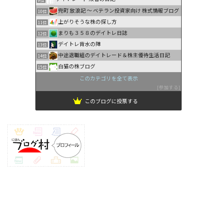
兜町 放浪記 〜 ベテラン投資家向け 株式情報ブログ
10位
上がりそうな株の探し方
11位
まりも３５８のデイトレ日誌
12位
デイトレ背水の陣
13位
中途退職組のデイトレード＆株主優待生活日記
14位
白猫の株ブログ
15位
このカテゴリを全て表示
参加する
このブログに投票する