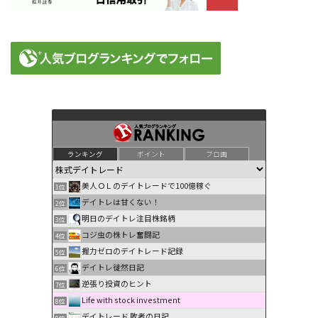
ランキング
ポイント
ブロ画
美人ＯＬのデイトレードで100億稼ぐ
1位
デイトレは甘くない！
2位
明日のデイトレ注目株銘柄
3位
コジ虫の株トレ奮闘記
4位
握力ゼロのデイトレード記録
5位
デイトレ徒然日記
6位
逆張り投資のヒント
7位
Life with stock investment
8位
デイトレード 敗者の日記
9位