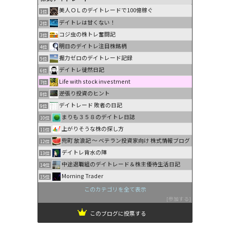
美人ＯＬのデイトレードで100億稼ぐ
1位
デイトレは甘くない！
2位
コジ虫の株トレ奮闘記
3位
明日のデイトレ注目株銘柄
4位
握力ゼロのデイトレード記録
5位
デイトレ徒然日記
6位
Life with stock investment
7位
逆張り投資のヒント
8位
デイトレード 敗者の日記
9位
まりも３５８のデイトレ日誌
10位
上がりそうな株の探し方
11位
兜町 放浪記 〜 ベテラン投資家向け 株式情報ブログ
12位
デイトレ背水の陣
13位
中途退職組のデイトレード＆株主優待生活日記
14位
Morning Trader
15位
このカテゴリを全て表示
参加する
このブログに投票する