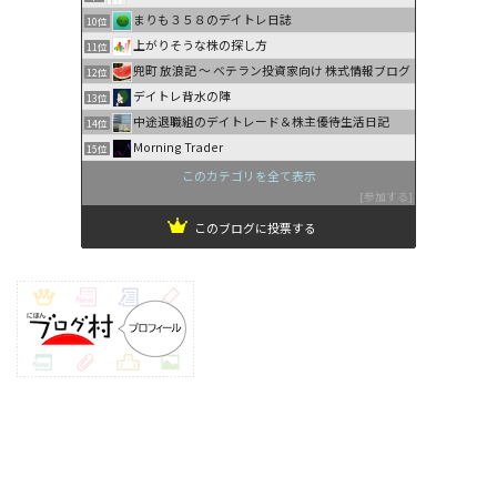
まりも３５８のデイトレ日誌
10位
上がりそうな株の探し方
11位
兜町 放浪記 〜 ベテラン投資家向け 株式情報ブログ
12位
デイトレ背水の陣
13位
中途退職組のデイトレード＆株主優待生活日記
14位
Morning Trader
15位
このカテゴリを全て表示
参加する
このブログに投票する