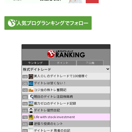
ランキング
ポイント
ブロ画
美人ＯＬのデイトレードで100億稼ぐ
1位
デイトレは甘くない！
2位
コジ虫の株トレ奮闘記
3位
明日のデイトレ注目株銘柄
4位
握力ゼロのデイトレード記録
5位
デイトレ徒然日記
6位
Life with stock investment
7位
逆張り投資のヒント
8位
デイトレード 敗者の日記
9位