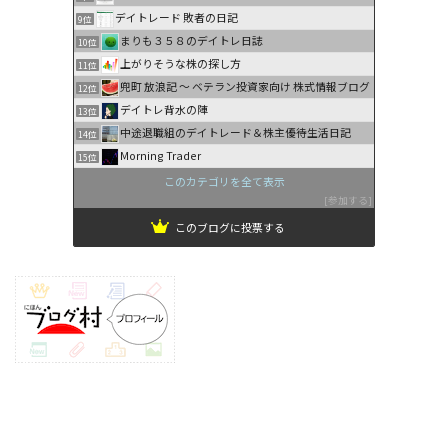
デイトレード 敗者の日記
9位
まりも３５８のデイトレ日誌
10位
上がりそうな株の探し方
11位
兜町 放浪記 〜 ベテラン投資家向け 株式情報ブログ
12位
デイトレ背水の陣
13位
中途退職組のデイトレード＆株主優待生活日記
14位
Morning Trader
15位
このカテゴリを全て表示
参加する
このブログに投票する