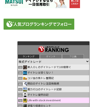
ランキング
ポイント
ブロ画
美人ＯＬのデイトレードで100億稼ぐ
1位
デイトレは甘くない！
2位
コジ虫の株トレ奮闘記
3位
明日のデイトレ注目株銘柄
4位
握力ゼロのデイトレード記録
5位
デイトレ徒然日記
6位
Life with stock investment
7位
逆張り投資のヒント
8位