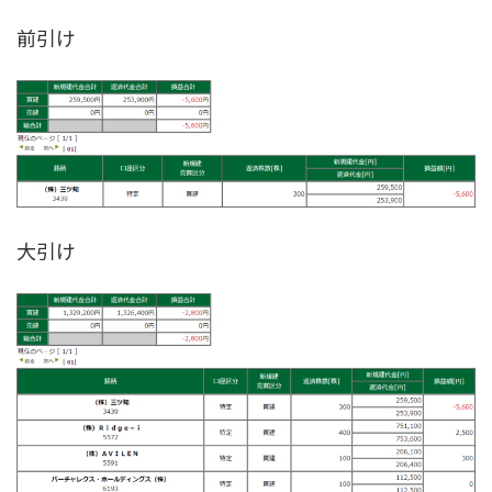
前引け
大引け