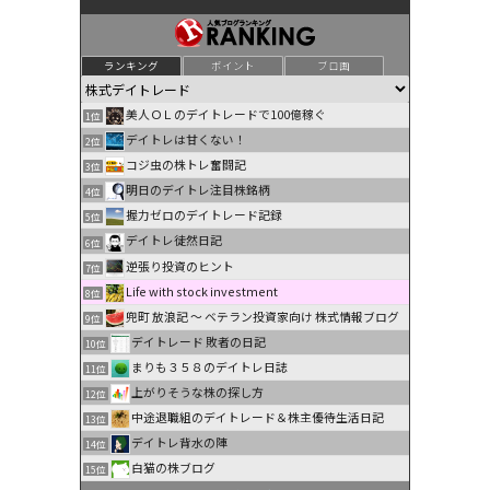
ランキング
ポイント
ブロ画
美人ＯＬのデイトレードで100億稼ぐ
1位
デイトレは甘くない！
2位
コジ虫の株トレ奮闘記
3位
明日のデイトレ注目株銘柄
4位
握力ゼロのデイトレード記録
5位
デイトレ徒然日記
6位
逆張り投資のヒント
7位
Life with stock investment
8位
兜町 放浪記 〜 ベテラン投資家向け 株式情報ブログ
9位
デイトレード 敗者の日記
10位
まりも３５８のデイトレ日誌
11位
上がりそうな株の探し方
12位
中途退職組のデイトレード＆株主優待生活日記
13位
デイトレ背水の陣
14位
白猫の株ブログ
15位