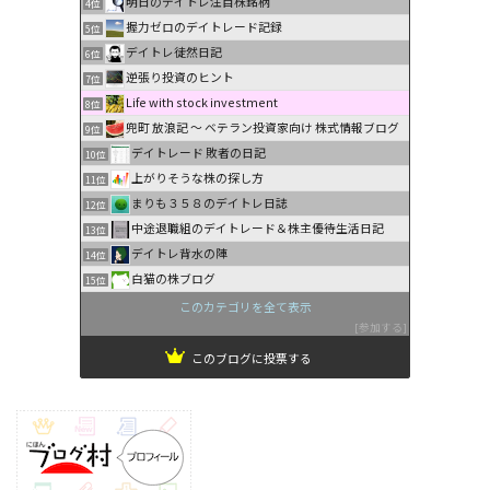
明日のデイトレ注目株銘柄
4位
握力ゼロのデイトレード記録
5位
デイトレ徒然日記
6位
逆張り投資のヒント
7位
Life with stock investment
8位
兜町 放浪記 〜 ベテラン投資家向け 株式情報ブログ
9位
デイトレード 敗者の日記
10位
上がりそうな株の探し方
11位
まりも３５８のデイトレ日誌
12位
中途退職組のデイトレード＆株主優待生活日記
13位
デイトレ背水の陣
14位
白猫の株ブログ
15位
このカテゴリを全て表示
参加する
このブログに投票する