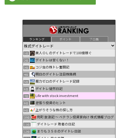
ランキング
ポイント
ブロ画
美人ＯＬのデイトレードで100億稼ぐ
1位
デイトレは甘くない！
2位
コジ虫の株トレ奮闘記
3位
明日のデイトレ注目株銘柄
4位
握力ゼロのデイトレード記録
5位
デイトレ徒然日記
6位
Life with stock investment
7位
逆張り投資のヒント
8位
上がりそうな株の探し方
9位
兜町 放浪記 〜 ベテラン投資家向け 株式情報ブログ
10位
デイトレード 敗者の日記
11位
まりも３５８のデイトレ日誌
12位
デイトレ背水の陣