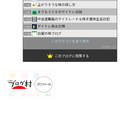
上がりそうな株の探し方
11位
まりも３５８のデイトレ日誌
12位
中途退職組のデイトレード＆株主優待生活日記
13位
デイトレ背水の陣
14位
白猫の株ブログ
15位
このカテゴリを全て表示
参加する
このブログに投票する