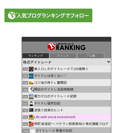
ランキング
ポイント
ブロ画
美人ＯＬのデイトレードで100億稼ぐ
1位
デイトレは甘くない！
2位
コジ虫の株トレ奮闘記
3位
明日のデイトレ注目株銘柄
4位
握力ゼロのデイトレード記録
5位
デイトレ徒然日記
6位
逆張り投資のヒント
7位
Life with stock investment
8位
兜町 放浪記 〜 ベテラン投資家向け 株式情報ブログ
9位
デイトレード 敗者の日記
10位