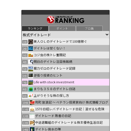
ランキング
ポイント
ブロ画
美人ＯＬのデイトレードで100億稼ぐ
1位
デイトレは甘くない！
2位
コジ虫の株トレ奮闘記
3位
明日のデイトレ注目株銘柄
4位
握力ゼロのデイトレード記録
5位
逆張り投資のヒント
6位
Life with stock investment
7位
まりも３５８のデイトレ日誌
8位
上がりそうな株の探し方
9位
兜町 放浪記 〜 ベテラン投資家向け 株式情報ブログ
10位
1570 日経レバ デイトレード日記｜混ぜるな危険 …
11位
デイトレード 敗者の日記
12位
中途退職組のデイトレード＆株主優待生活日記
13位
デイトレ背水の陣
14位