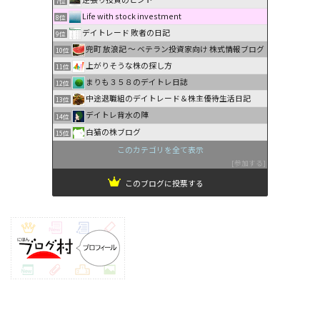
7位
Life with stock investment
8位
デイトレード 敗者の日記
9位
兜町 放浪記 〜 ベテラン投資家向け 株式情報ブログ
10位
上がりそうな株の探し方
11位
まりも３５８のデイトレ日誌
12位
中途退職組のデイトレード＆株主優待生活日記
13位
デイトレ背水の陣
14位
白猫の株ブログ
15位
このカテゴリを全て表示
参加する
このブログに投票する