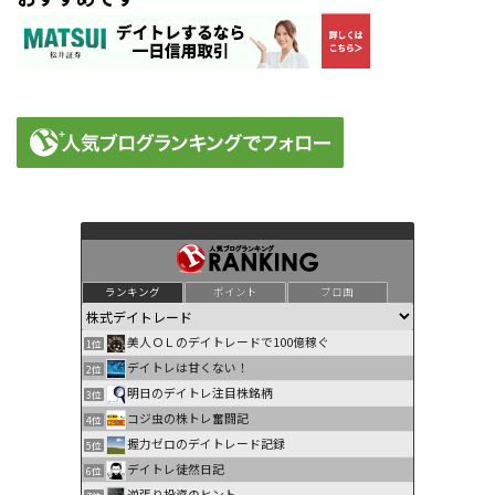
ランキング
ポイント
ブロ画
美人ＯＬのデイトレードで100億稼ぐ
1位
デイトレは甘くない！
2位
明日のデイトレ注目株銘柄
3位
コジ虫の株トレ奮闘記
4位
握力ゼロのデイトレード記録
5位
デイトレ徒然日記
6位
逆張り投資のヒント