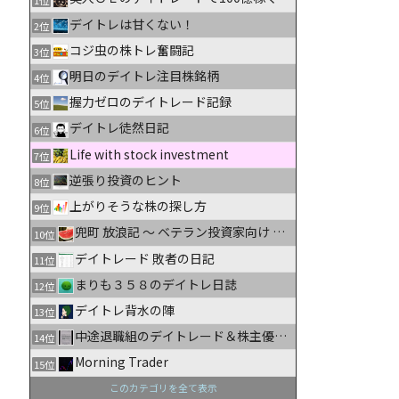
デイトレは甘くない！
2位
コジ虫の株トレ奮闘記
3位
明日のデイトレ注目株銘柄
4位
握力ゼロのデイトレード記録
5位
デイトレ徒然日記
6位
Life with stock investment
7位
逆張り投資のヒント
8位
上がりそうな株の探し方
9位
兜町 放浪記 〜 ベテラン投資家向け 株式情報ブログ
10位
デイトレード 敗者の日記
11位
まりも３５８のデイトレ日誌
12位
デイトレ背水の陣
13位
中途退職組のデイトレード＆株主優待生活日記
14位
Morning Trader
15位
このカテゴリを全て表示