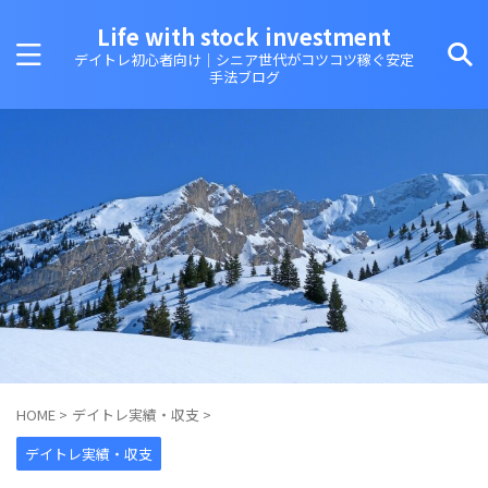
Life with stock investment
デイトレ初心者向け｜シニア世代がコツコツ稼ぐ安定
手法ブログ
HOME
>
デイトレ実績・収支
>
デイトレ実績・収支