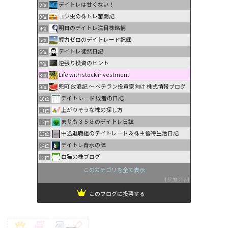
デイトレは甘くない！
2位
コジ虫の株トレ奮闘記
3位
明日のデイトレ注目株銘柄
4位
握力ゼロのデイトレード記録
5位
デイトレ徒然日記
6位
逆張り投資のヒント
7位
Life with stock investment
8位
兜町 放浪記 〜 ベテラン投資家向け 株式情報ブログ
9位
デイトレード 敗者の日記
10位
上がりそうな株の探し方
11位
まりも３５８のデイトレ日誌
12位
中途退職組のデイトレード＆株主優待生活日記
13位
デイトレ背水の陣
14位
白猫の株ブログ
15位
このカテゴリを全て表示
参加する
このブログに投票する