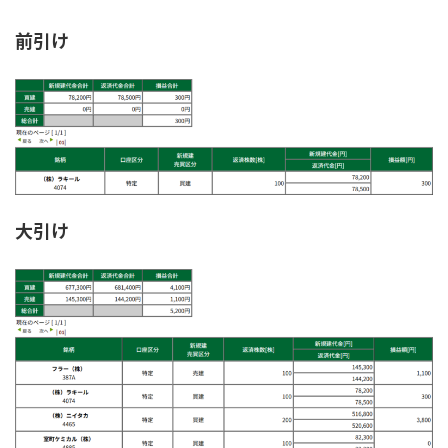
前引け
大引け