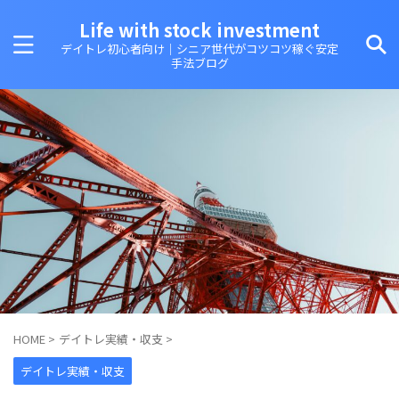
Life with stock investment
デイトレ初心者向け｜シニア世代がコツコツ稼ぐ安定
手法ブログ
HOME
>
デイトレ実績・収支
>
デイトレ実績・収支