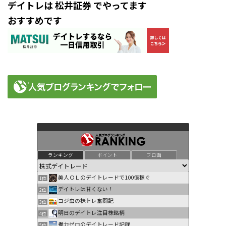
デイトレは 松井証券 でやってます
おすすめです
ランキング
ポイント
ブロ画
美人ＯＬのデイトレードで100億稼ぐ
1位
デイトレは甘くない！
2位
コジ虫の株トレ奮闘記
3位
明日のデイトレ注目株銘柄
4位
握力ゼロのデイトレード記録
5位