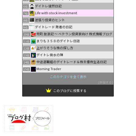
デイトレ徒然日記
6位
Life with stock investment
7位
逆張り投資のヒント
8位
デイトレード 敗者の日記
9位
兜町 放浪記 〜 ベテラン投資家向け 株式情報ブログ
10位
まりも３５８のデイトレ日誌
11位
上がりそうな株の探し方
12位
デイトレ背水の陣
13位
中途退職組のデイトレード＆株主優待生活日記
14位
Morning Trader
15位
このカテゴリを全て表示
参加する
このブログに投票する