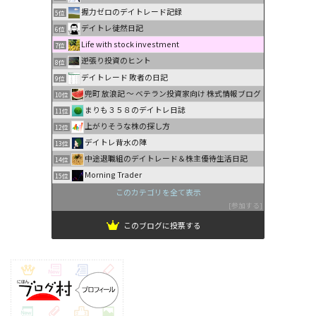
握力ゼロのデイトレード記録
5位
デイトレ徒然日記
6位
Life with stock investment
7位
逆張り投資のヒント
8位
デイトレード 敗者の日記
9位
兜町 放浪記 〜 ベテラン投資家向け 株式情報ブログ
10位
まりも３５８のデイトレ日誌
11位
上がりそうな株の探し方
12位
デイトレ背水の陣
13位
中途退職組のデイトレード＆株主優待生活日記
14位
Morning Trader
15位
このカテゴリを全て表示
参加する
このブログに投票する