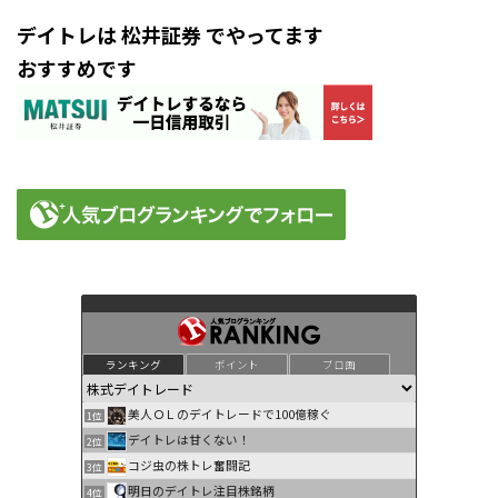
デイトレは 松井証券 でやってます
おすすめです
ランキング
ポイント
ブロ画
美人ＯＬのデイトレードで100億稼ぐ
1位
デイトレは甘くない！
2位
コジ虫の株トレ奮闘記
3位
明日のデイトレ注目株銘柄
4位