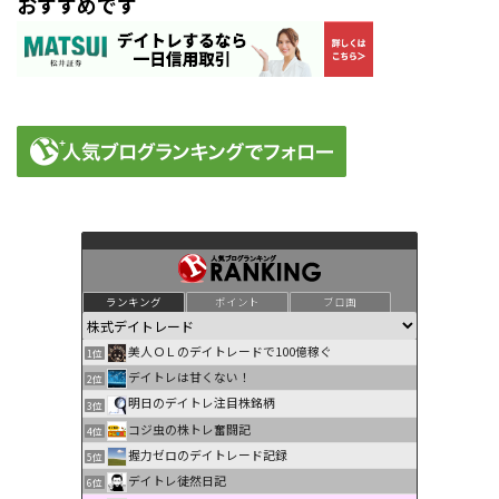
おすすめです
ランキング
ポイント
ブロ画
美人ＯＬのデイトレードで100億稼ぐ
1位
デイトレは甘くない！
2位
明日のデイトレ注目株銘柄
3位
コジ虫の株トレ奮闘記
4位
握力ゼロのデイトレード記録
5位
デイトレ徒然日記
6位