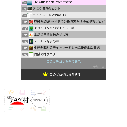
Life with stock investment
7位
逆張り投資のヒント
8位
デイトレード 敗者の日記
9位
兜町 放浪記 〜 ベテラン投資家向け 株式情報ブログ
10位
まりも３５８のデイトレ日誌
11位
上がりそうな株の探し方
12位
デイトレ背水の陣
13位
中途退職組のデイトレード＆株主優待生活日記
14位
白猫の株ブログ
15位
このカテゴリを全て表示
参加する
このブログに投票する