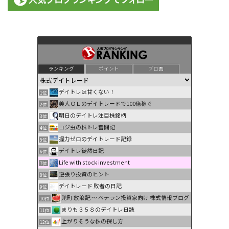
ランキング
ポイント
ブロ画
デイトレは甘くない！
1位
美人ＯＬのデイトレードで100億稼ぐ
2位
明日のデイトレ注目株銘柄
3位
コジ虫の株トレ奮闘記
4位
握力ゼロのデイトレード記録
5位
デイトレ徒然日記
6位
Life with stock investment
7位
逆張り投資のヒント
8位
デイトレード 敗者の日記
9位
兜町 放浪記 〜 ベテラン投資家向け 株式情報ブログ
10位
まりも３５８のデイトレ日誌
11位
上がりそうな株の探し方
12位