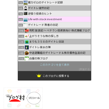
握力ゼロのデイトレード記録
5位
デイトレ徒然日記
6位
逆張り投資のヒント
7位
Life with stock investment
8位
デイトレード 敗者の日記
9位
兜町 放浪記 〜 ベテラン投資家向け 株式情報ブログ
10位
上がりそうな株の探し方
11位
まりも３５８のデイトレ日誌
12位
デイトレ背水の陣
13位
中途退職組のデイトレード＆株主優待生活日記
14位
白猫の株ブログ
15位
このカテゴリを全て表示
参加する
このブログに投票する