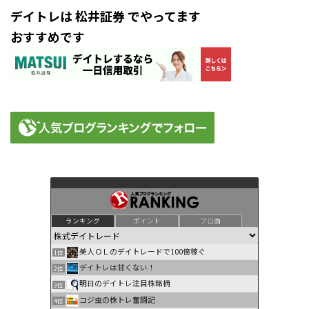
デイトレは 松井証券 でやってます
おすすめです
ランキング
ポイント
ブロ画
美人ＯＬのデイトレードで100億稼ぐ
1位
デイトレは甘くない！
2位
明日のデイトレ注目株銘柄
3位
コジ虫の株トレ奮闘記
4位