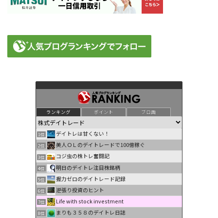
ランキング
ポイント
ブロ画
デイトレは甘くない！
1位
美人ＯＬのデイトレードで100億稼ぐ
2位
コジ虫の株トレ奮闘記
3位
明日のデイトレ注目株銘柄
4位
握力ゼロのデイトレード記録
5位
逆張り投資のヒント
6位
Life with stock investment
7位
まりも３５８のデイトレ日誌
8位