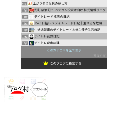
上がりそうな株の探し方
9位
兜町 放浪記 〜 ベテラン投資家向け 株式情報ブログ
10位
デイトレード 敗者の日記
11位
1570 日経レバ デイトレード日記｜混ぜるな危険 …
12位
中途退職組のデイトレード＆株主優待生活日記
13位
デイトレ徒然日記
14位
デイトレ背水の陣
15位
このカテゴリを全て表示
参加する
このブログに投票する