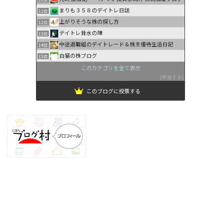
まりも３５８のデイトレ日誌
11位
上がりそうな株の探し方
12位
デイトレ背水の陣
13位
中途退職組のデイトレード＆株主優待生活日記
14位
白猫の株ブログ
15位
このカテゴリを全て表示
参加する
このブログに投票する