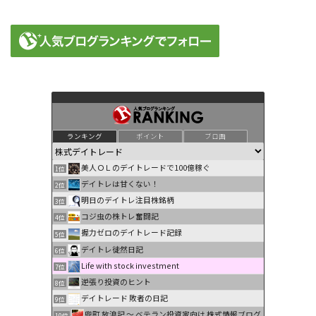
ランキング
ポイント
ブロ画
美人ＯＬのデイトレードで100億稼ぐ
1位
デイトレは甘くない！
2位
明日のデイトレ注目株銘柄
3位
コジ虫の株トレ奮闘記
4位
握力ゼロのデイトレード記録
5位
デイトレ徒然日記
6位
Life with stock investment
7位
逆張り投資のヒント
8位
デイトレード 敗者の日記
9位
兜町 放浪記 〜 ベテラン投資家向け 株式情報ブログ
10位