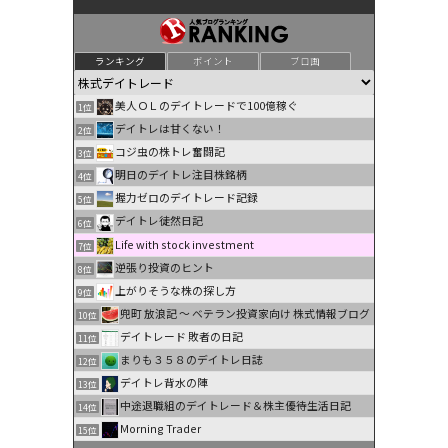
ランキング
ポイント
ブロ画
美人ＯＬのデイトレードで100億稼ぐ
1位
デイトレは甘くない！
2位
コジ虫の株トレ奮闘記
3位
明日のデイトレ注目株銘柄
4位
握力ゼロのデイトレード記録
5位
デイトレ徒然日記
6位
Life with stock investment
7位
逆張り投資のヒント
8位
上がりそうな株の探し方
9位
兜町 放浪記 〜 ベテラン投資家向け 株式情報ブログ
10位
デイトレード 敗者の日記
11位
まりも３５８のデイトレ日誌
12位
デイトレ背水の陣
13位
中途退職組のデイトレード＆株主優待生活日記
14位
Morning Trader
15位