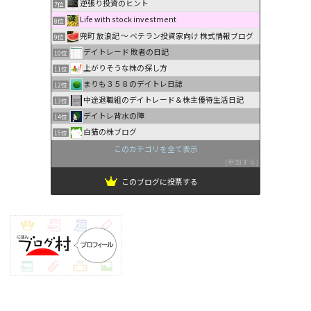
逆張り投資のヒント
7位
Life with stock investment
8位
兜町 放浪記 〜 ベテラン投資家向け 株式情報ブログ
9位
デイトレード 敗者の日記
10位
上がりそうな株の探し方
11位
まりも３５８のデイトレ日誌
12位
中途退職組のデイトレード＆株主優待生活日記
13位
デイトレ背水の陣
14位
白猫の株ブログ
15位
このカテゴリを全て表示
参加する
このブログに投票する