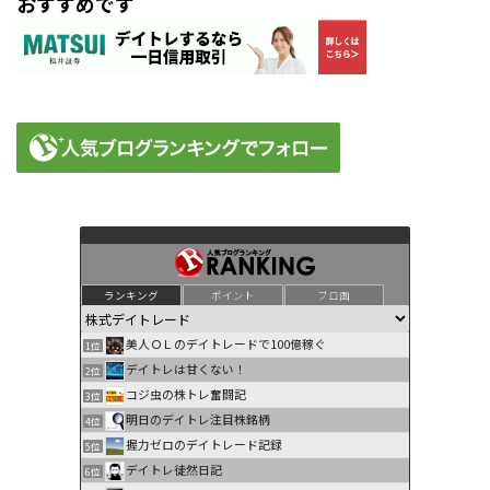
おすすめです
ランキング
ポイント
ブロ画
美人ＯＬのデイトレードで100億稼ぐ
1位
デイトレは甘くない！
2位
コジ虫の株トレ奮闘記
3位
明日のデイトレ注目株銘柄
4位
握力ゼロのデイトレード記録
5位
デイトレ徒然日記
6位